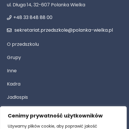
ul. Długa 14, 32-607 Polanka Wielka
+48 33 848 88 00
sekretariat.przedszkole@polanka-wielka.pl
O przedszkolu
Grupy
Inne
Kadra
Jadłospis
Cenimy prywatność użytkowników
Przetarg
Używamy plików cookie, aby poprawić jakość