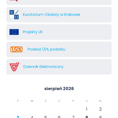
Kuratorium Oświaty w Krakowie
Projekty UE
Przekaż 1,5% podatku
Dziennik Elektroniczny
sierpień 2026
P
W
Ś
C
P
S
N
1
2
3
4
5
6
7
8
9