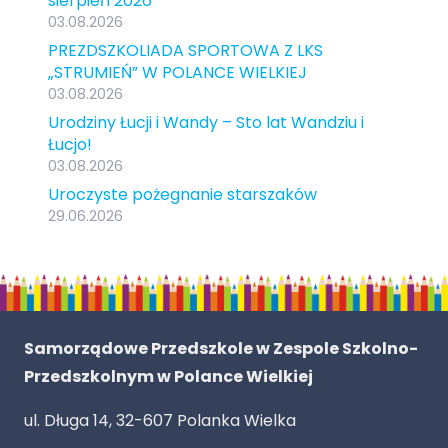
sierpień 2026
03.08.2026
PREZDSZKOLIADA SPORTOWA Z LKS
„STRUMIEŃ” W POLANCE WIELKIEJ
03.08.2026
Urodziny Łucji i Wandy – Sto lat Wandziu i
Łucjo!
03.08.2026
Uroczyste pożegnanie starszaków
29.06.2026
Samorządowe Przedszkole w Zespole Szkolno-
Przedszkolnym w Polance Wielkiej
ul. Długa 14, 32-607 Polanka Wielka