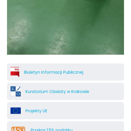
Biuletyn Informacji Publicznej
Kuratorium Oświaty w Krakowie
Projekty UE
Przekaż 1,5% podatku