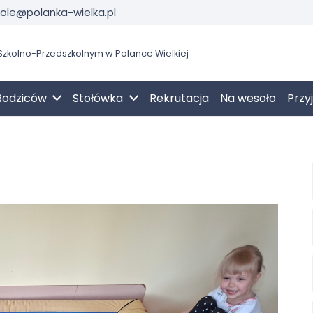
kole@polanka-wielka.pl
zkolno-Przedszkolnym w Polance Wielkiej
Rodziców
Stołówka
Rekrutacja
Na wesoło
Przy