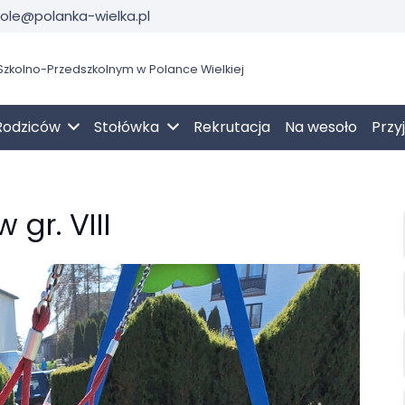
kole@polanka-wielka.pl
zkolno-Przedszkolnym w Polance Wielkiej
Rodziców
Stołówka
Rekrutacja
Na wesoło
Przy
gr. VIII