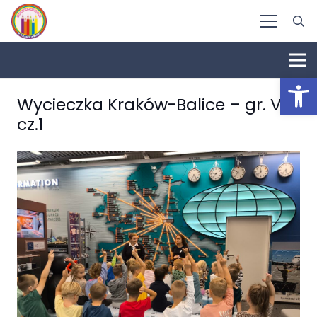
Otwórz 
Wycieczka Kraków-Balice – gr. VIII
cz.1