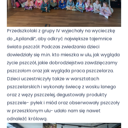
Przedszkolaki z grupy IV wyjechały na wycieczkę
do „Apilandii”, aby odkryć największe tajemnice
świata pszczół. Podczas zwiedzania dzieci
dowiedziały się m.in. kto mieszka w ulu, jak wygląda
życie pszczół, jakie dobrodziejstwa zawdzięczamy
pszczołom oraz jak wygląda praca pszczelarza.
Dzieci uczestniczyły także w warsztatach
pszczelarskich i wykonały świecę z wosku lanego
oraz z węzy pszczelej, degustowały produkty
pszczele- pyłek i miód oraz obserwowały pszczoły
w przeszklonym ulu- udało nam się nawet
odnaleźć królową.