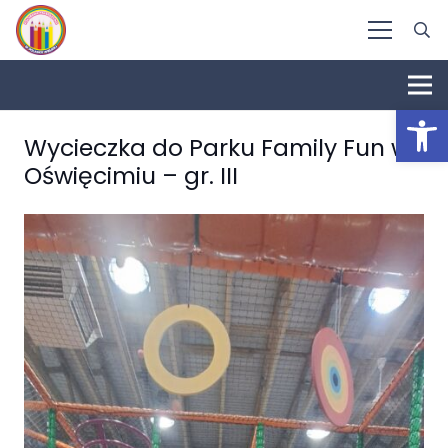
Otwórz 
Wycieczka do Parku Family Fun w
Oświęcimiu – gr. III