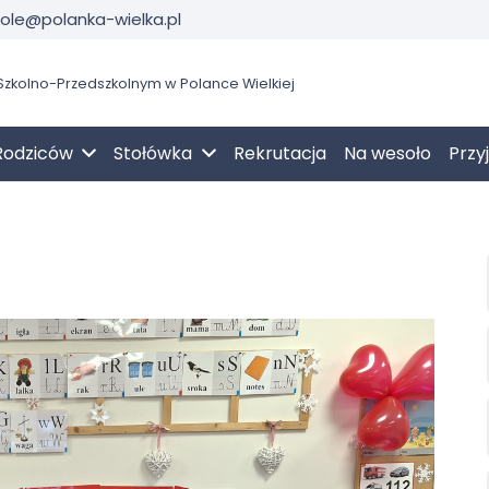
kole@polanka-wielka.pl
zkolno-Przedszkolnym w Polance Wielkiej
Rodziców
Stołówka
Rekrutacja
Na wesoło
Przy