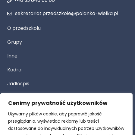
+48 33 848 88 00
sekretariat.przedszkole@polanka-wielka.pl
O przedszkolu
Grupy
Inne
Kadra
Jadłospis
Cenimy prywatność użytkowników
Przetarg
Używamy plików cookie, aby poprawić jakość
Dla Rodziców
przeglądania, wyświetlać reklamy lub treści
dostosowane do indywidualnych potrzeb użytkowników
Procedury