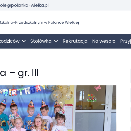
kole@polanka-wielka.pl
zkolno-Przedszkolnym w Polance Wielkiej
Rodziców
Stołówka
Rekrutacja
Na wesoło
Przy
 – gr. III