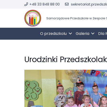
+48 33 848 88 00
sekretariat.przedsz
Samorządowe Przedszkole w Zespole S
O przedszkolu
Galeria
Dla 
Urodzinki Przedszkolaka