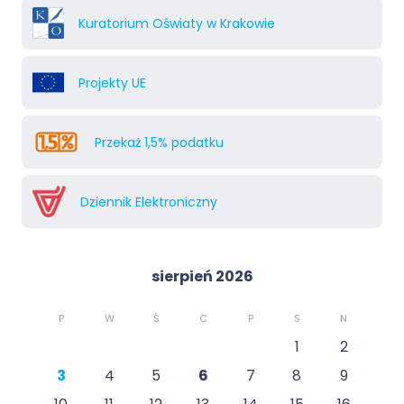
Kuratorium Oświaty w Krakowie
Projekty UE
Przekaż 1,5% podatku
Dziennik Elektroniczny
sierpień 2026
P
W
Ś
C
P
S
N
1
2
3
4
5
6
7
8
9