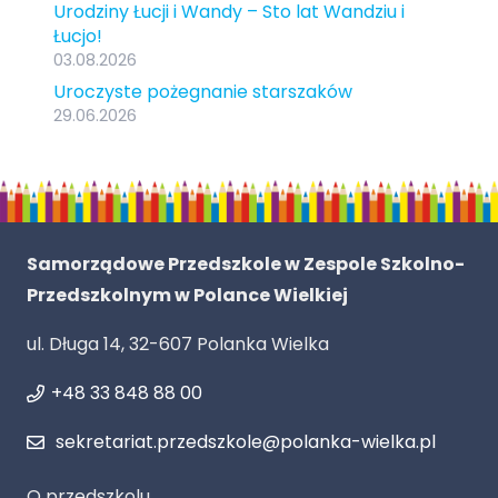
Urodziny Łucji i Wandy – Sto lat Wandziu i
Łucjo!
03.08.2026
Uroczyste pożegnanie starszaków
29.06.2026
Samorządowe Przedszkole w Zespole Szkolno-
Przedszkolnym w Polance Wielkiej
ul. Długa 14, 32-607 Polanka Wielka
+48 33 848 88 00
sekretariat.przedszkole@polanka-wielka.pl
O przedszkolu