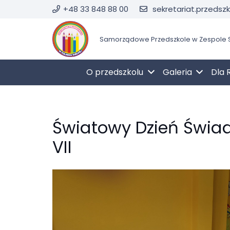
+48 33 848 88 00
sekretariat.przedsz
Samorządowe Przedszkole w Zespole S
O przedszkolu
Galeria
Dla 
Światowy Dzień Świa
VII