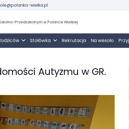
kole@polanka-wielka.pl
zkolno-Przedszkolnym w Polance Wielkiej
Rodziców
Stołówka
Rekrutacja
Na wesoło
Przy
domości Autyzmu w GR.