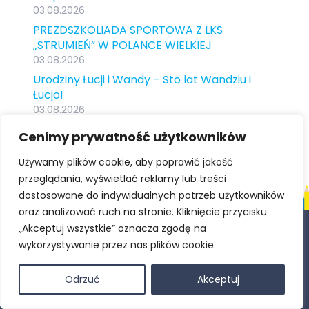
03.08.2026
PREZDSZKOLIADA SPORTOWA Z LKS
„STRUMIEŃ” W POLANCE WIELKIEJ
03.08.2026
Urodziny Łucji i Wandy – Sto lat Wandziu i
Łucjo!
03.08.2026
Uroczyste pożegnanie starszaków
Cenimy prywatność użytkowników
29.06.2026
Używamy plików cookie, aby poprawić jakość
przeglądania, wyświetlać reklamy lub treści
dostosowane do indywidualnych potrzeb użytkowników
oraz analizować ruch na stronie. Kliknięcie przycisku
„Akceptuj wszystkie” oznacza zgodę na
Samorządowe Przedszkole w Zespole Szkolno-
wykorzystywanie przez nas plików cookie.
Przedszkolnym w Polance Wielkiej
Odrzuć
Akceptuj
ul. Długa 14, 32-607 Polanka Wielka