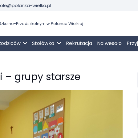
kole@polanka-wielka.pl
zkolno-Przedszkolnym w Polance Wielkiej
Rodziców
Stołówka
Rekrutacja
Na wesoło
Przy
 – grupy starsze