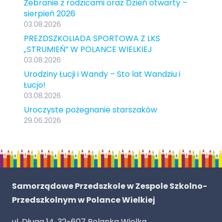
Zebranie z rodzicami oraz Dzień otwarty –
sierpień 2026
03.08.2026
PREZDSZKOLIADA SPORTOWA Z LKS
„STRUMIEŃ” W POLANCE WIELKIEJ
03.08.2026
Urodziny Łucji i Wandy – Sto lat Wandziu i
Łucjo!
03.08.2026
Uroczyste pożegnanie starszaków
29.06.2026
Samorządowe Przedszkole w Zespole Szkolno-
Przedszkolnym w Polance Wielkiej
ul. Długa 14, 32-607 Polanka Wielka