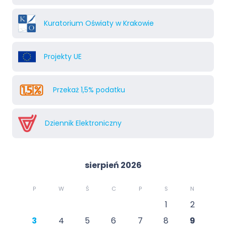
Kuratorium Oświaty w Krakowie
Projekty UE
Przekaż 1,5% podatku
Dziennik Elektroniczny
sierpień 2026
P
W
Ś
C
P
S
N
1
2
3
4
5
6
7
8
9