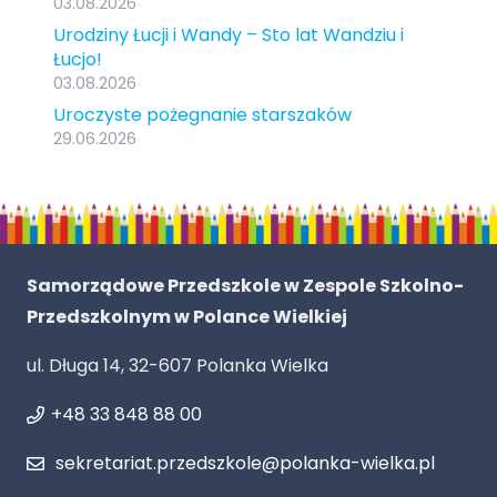
03.08.2026
Urodziny Łucji i Wandy – Sto lat Wandziu i
Łucjo!
03.08.2026
Uroczyste pożegnanie starszaków
29.06.2026
Samorządowe Przedszkole w Zespole Szkolno-
Przedszkolnym w Polance Wielkiej
ul. Długa 14, 32-607 Polanka Wielka
+48 33 848 88 00
sekretariat.przedszkole@polanka-wielka.pl