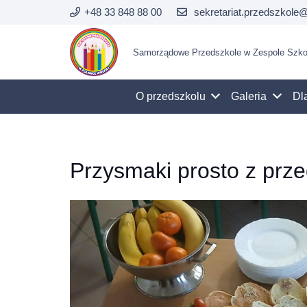
+48 33 848 88 00
sekretariat.przedszkole@
Samorządowe Przedszkole w Zespole Szkol
O przedszkolu
Galeria
Dl
Przysmaki prosto z prze