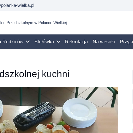
polanka-wielka.pl
no-Przedszkolnym w Polance Wielkiej
a Rodziców
Stołówka
Rekrutacja
Na wesoło
Przyj
dszkolnej kuchni