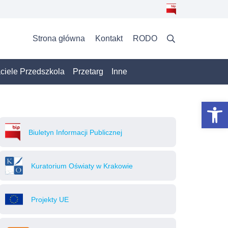
Strona główna
Kontakt
RODO
aciele Przedszkola
Przetarg
Inne
Otwórz 
Biuletyn Informacji Publicznej
Kuratorium Oświaty w Krakowie
Projekty UE