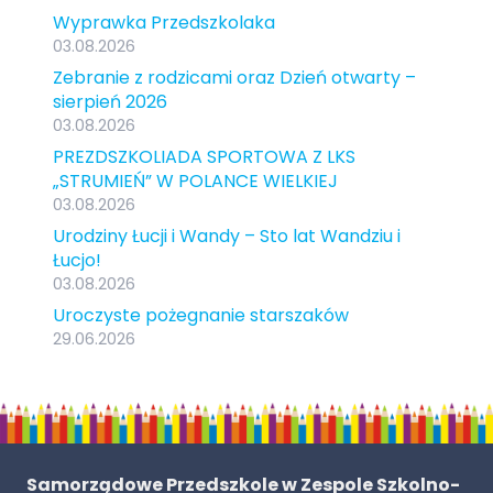
Wyprawka Przedszkolaka
03.08.2026
Zebranie z rodzicami oraz Dzień otwarty –
sierpień 2026
03.08.2026
PREZDSZKOLIADA SPORTOWA Z LKS
„STRUMIEŃ” W POLANCE WIELKIEJ
03.08.2026
Urodziny Łucji i Wandy – Sto lat Wandziu i
Łucjo!
03.08.2026
Uroczyste pożegnanie starszaków
29.06.2026
Samorządowe Przedszkole w Zespole Szkolno-