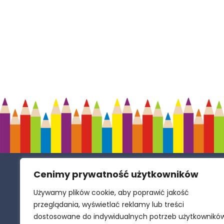
Cenimy prywatność użytkowników
Samorządowe Przedszkole w Zespole
Szkolno-Przedszkolnym w Polance
Używamy plików cookie, aby poprawić jakość
Wielkiej
przeglądania, wyświetlać reklamy lub treści
dostosowane do indywidualnych potrzeb użytkownikó