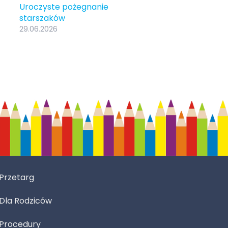
Uroczyste pożegnanie
starszaków
29.06.2026
Przetarg
Dla Rodziców
Procedury