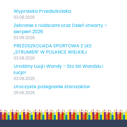
Wyprawka Przedszkolaka
03.08.2026
Zebranie z rodzicami oraz Dzień otwarty –
sierpień 2026
03.08.2026
PREZDSZKOLIADA SPORTOWA Z LKS
„STRUMIEŃ” W POLANCE WIELKIEJ
03.08.2026
Urodziny Łucji i Wandy – Sto lat Wandziu i
Łucjo!
03.08.2026
Uroczyste pożegnanie starszaków
29.06.2026