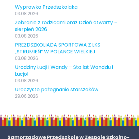
Wyprawka Przedszkolaka
03.08.2026
Zebranie z rodzicami oraz Dzień otwarty –
sierpień 2026
03.08.2026
PREZDSZKOLIADA SPORTOWA Z LKS
„STRUMIEŃ” W POLANCE WIELKIEJ
03.08.2026
Urodziny Łucji i Wandy – Sto lat Wandziu i
Łucjo!
03.08.2026
Uroczyste pożegnanie starszaków
29.06.2026
Samorządowe Przedszkole w Zespole Szkolno-