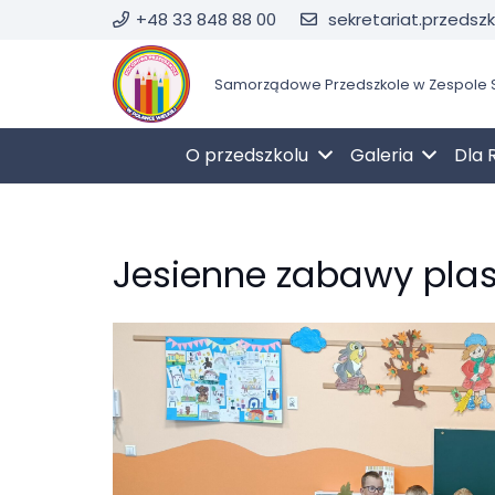
+48 33 848 88 00
sekretariat.przedsz
Samorządowe Przedszkole w Zespole S
O przedszkolu
Galeria
Dla 
Jesienne zabawy plast