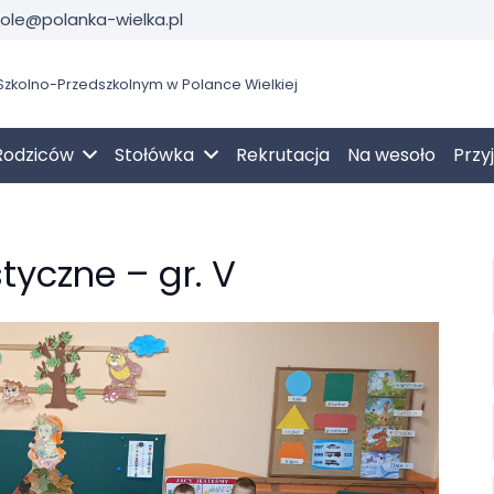
kole@polanka-wielka.pl
zkolno-Przedszkolnym w Polance Wielkiej
Rodziców
Stołówka
Rekrutacja
Na wesoło
Przy
yczne – gr. V