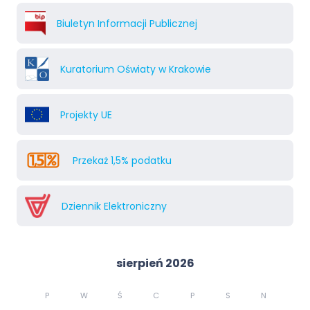
Biuletyn Informacji Publicznej
Kuratorium Oświaty w Krakowie
Projekty UE
Przekaż 1,5% podatku
Dziennik Elektroniczny
sierpień 2026
P
W
Ś
C
P
S
N