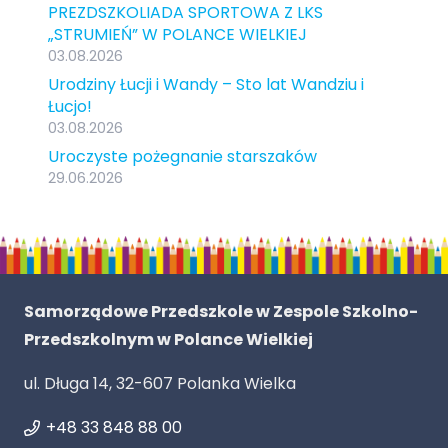
PREZDSZKOLIADA SPORTOWA Z LKS
„STRUMIEŃ” W POLANCE WIELKIEJ
03.08.2026
Urodziny Łucji i Wandy – Sto lat Wandziu i
Łucjo!
03.08.2026
Uroczyste pożegnanie starszaków
29.06.2026
Samorządowe Przedszkole w Zespole Szkolno-
Przedszkolnym w Polance Wielkiej
ul. Długa 14, 32-607 Polanka Wielka
+48 33 848 88 00