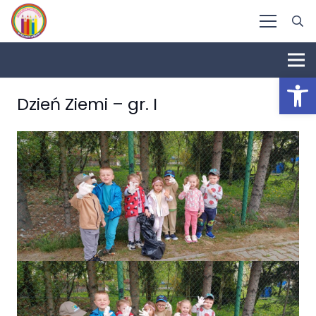
Otwórz 
Dzień Ziemi – gr. I