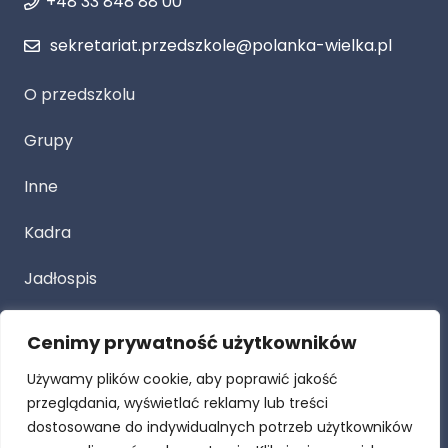
+48 33 848 88 00
sekretariat.przedszkole@polanka-wielka.pl
O przedszkolu
Grupy
Inne
Kadra
Jadłospis
Cenimy prywatność użytkowników
Przetarg
Używamy plików cookie, aby poprawić jakość
Dla Rodziców
przeglądania, wyświetlać reklamy lub treści
dostosowane do indywidualnych potrzeb użytkowników
Procedury