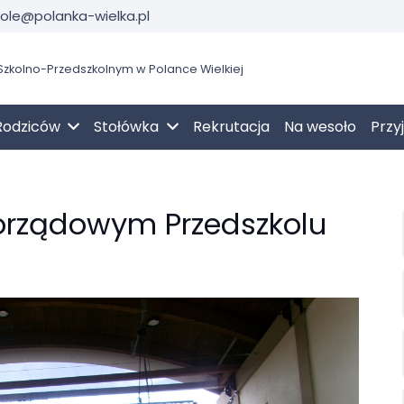
kole@polanka-wielka.pl
zkolno-Przedszkolnym w Polance Wielkiej
Rodziców
Stołówka
Rekrutacja
Na wesoło
Przy
orządowym Przedszkolu