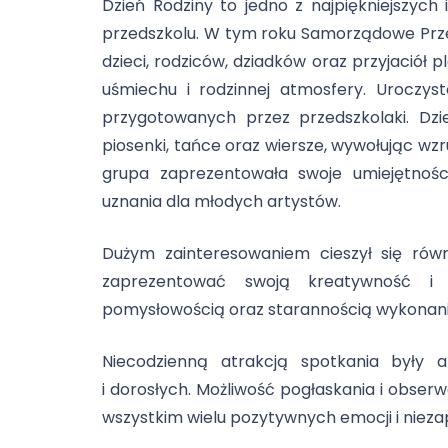
Dzień Rodziny to jedno z najpiękniejszyc
przedszkolu. W tym roku Samorządowe Prze
dzieci, rodziców, dziadków oraz przyjaciół
uśmiechu i rodzinnej atmosfery. Uroczys
przygotowanych przez przedszkolaki. D
piosenki, tańce oraz wiersze, wywołując w
grupa zaprezentowała swoje umiejętnoś
uznania dla młodych artystów.
Dużym zainteresowaniem cieszył się równ
zaprezentować swoją kreatywność i 
pomysłowością oraz starannością wykonani
Niecodzienną atrakcją spotkania były al
i dorosłych. Możliwość pogłaskania i obse
wszystkim wielu pozytywnych emocji i niez