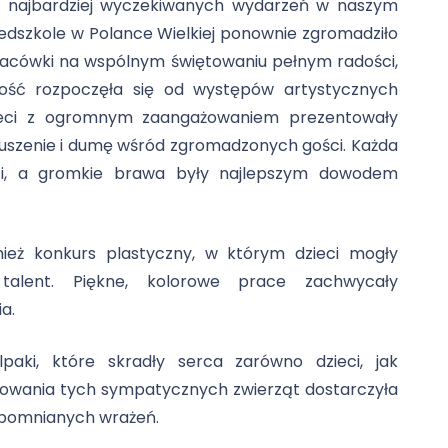
h i najbardziej wyczekiwanych wydarzeń w naszym
dszkole w Polance Wielkiej ponownie zgromadziło
 placówki na wspólnym świętowaniu pełnym radości,
tość rozpoczęła się od występów artystycznych
zieci z ogromnym zaangażowaniem prezentowały
zruszenie i dumę wśród zgromadzonych gości. Każda
ci, a gromkie brawa były najlepszym dowodem
ież konkurs plastyczny, w którym dzieci mogły
talent. Piękne, kolorowe prace zachwycały
a.
paki, które skradły serca zarówno dzieci, jak
rwowania tych sympatycznych zwierząt dostarczyła
apomnianych wrażeń.