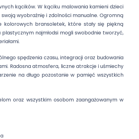
wnych kącików. W kąciku malowania kamieni dzieci
ąc swoją wyobraźnię i zdolności manualne. Ogromną
ie kolorowych bransoletek, które stały się piękną
 plastycznym najmłodsi mogli swobodnie tworzyć,
riałami.
ólnego spędzenia czasu, integracji oraz budowania
lami. Radosna atmosfera, liczne atrakcje i uśmiechy
arzenie na długo pozostanie w pamięć wszystkich
cielom oraz wszystkim osobom zaangażowanym w
ta