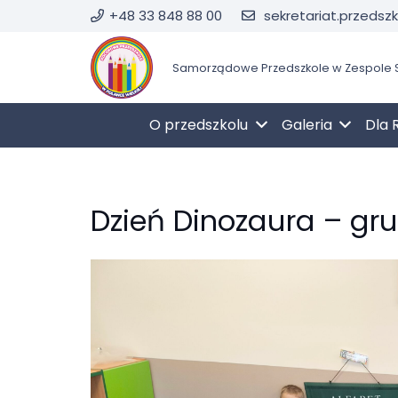
+48 33 848 88 00
sekretariat.przedsz
Samorządowe Przedszkole w Zespole S
O przedszkolu
Galeria
Dla 
Dzień Dinozaura – gru