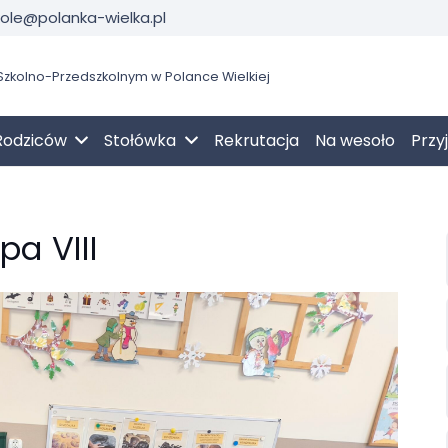
kole@polanka-wielka.pl
zkolno-Przedszkolnym w Polance Wielkiej
Rodziców
Stołówka
Rekrutacja
Na wesoło
Przy
pa VIII