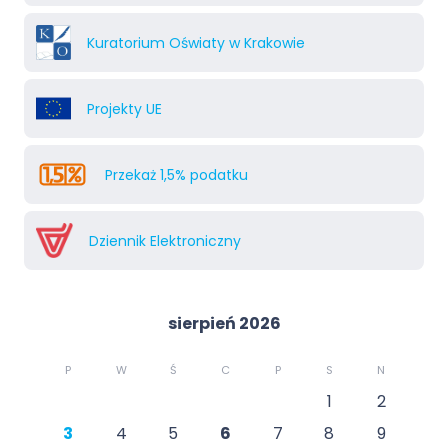
Kuratorium Oświaty w Krakowie
Projekty UE
Przekaż 1,5% podatku
Dziennik Elektroniczny
sierpień 2026
P
W
Ś
C
P
S
N
1
2
3
4
5
6
7
8
9