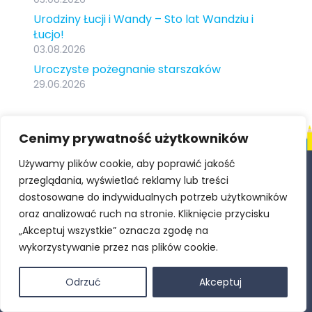
Urodziny Łucji i Wandy – Sto lat Wandziu i
Łucjo!
03.08.2026
Uroczyste pożegnanie starszaków
29.06.2026
Cenimy prywatność użytkowników
Używamy plików cookie, aby poprawić jakość
Samorządowe Przedszkole w Zespole Szkolno-
przeglądania, wyświetlać reklamy lub treści
Przedszkolnym w Polance Wielkiej
dostosowane do indywidualnych potrzeb użytkowników
oraz analizować ruch na stronie. Kliknięcie przycisku
ul. Długa 14, 32-607 Polanka Wielka
„Akceptuj wszystkie” oznacza zgodę na
wykorzystywanie przez nas plików cookie.
+48 33 848 88 00
Odrzuć
Akceptuj
sekretariat.przedszkole@polanka-wielka.pl