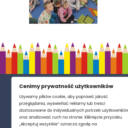
Cenimy prywatność użytkowników
Samorządowe Przedszkole w Zespole
Szkolno-Przedszkolnym w Polance
Używamy plików cookie, aby poprawić jakość
Wielkiej
przeglądania, wyświetlać reklamy lub treści
dostosowane do indywidualnych potrzeb użytkownikó
oraz analizować ruch na stronie. Kliknięcie przycisku
ul. Długa 14, 32-607 Polanka Wielka
„Akceptuj wszystkie” oznacza zgodę na