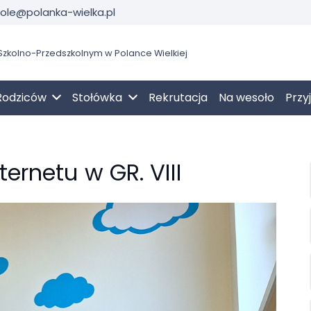
kole@polanka-wielka.pl
zkolno-Przedszkolnym w Polance Wielkiej
Rodziców
Stołówka
Rekrutacja
Na wesoło
Przy
ernetu w GR. VIII