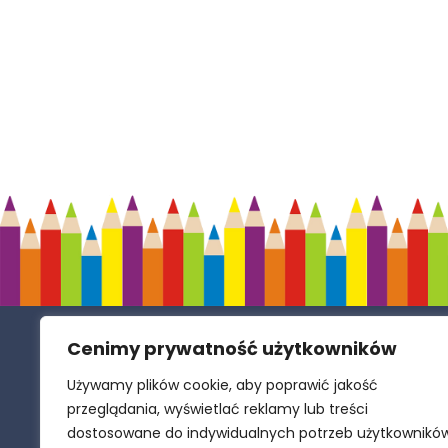
Cenimy prywatność użytkowników
Samorządowe Przedszkole w Zespole
Szkolno-Przedszkolnym w Polance
Używamy plików cookie, aby poprawić jakość
Wielkiej
przeglądania, wyświetlać reklamy lub treści
dostosowane do indywidualnych potrzeb użytkownikó