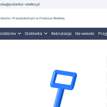
kole@polanka-wielka.pl
zkolno-Przedszkolnym w Polance Wielkiej
Rodziców
Stołówka
Rekrutacja
Na wesoło
Przy