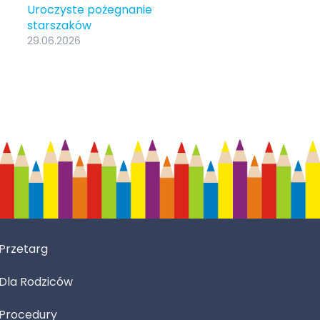
Uroczyste pożegnanie
starszaków
29.06.2026
Przetarg
Dla Rodziców
Procedury