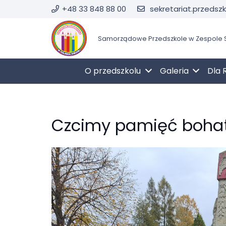
+48 33 848 88 00
sekretariat.przedsz
Samorządowe Przedszkole w Zespole S
O przedszkolu
Galeria
Dla 
Czcimy pamięć bohate