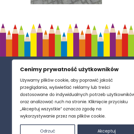
Cenimy prywatność użytkowników
Samorządowe Przedszkole w Zespole
Szkolno-Przedszkolnym w Polance
Używamy plików cookie, aby poprawić jakość
Wielkiej
przeglądania, wyświetlać reklamy lub treści
dostosowane do indywidualnych potrzeb użytkownikó
oraz analizować ruch na stronie. Kliknięcie przycisku
ul. Długa 14, 32-607 Polanka Wielka
„Akceptuj wszystkie” oznacza zgodę na
wykorzystywanie przez nas plików cookie.
+48 33 848 88 00
Odrzuć
Akceptuj
sekretariat.przedszkole@polanka-