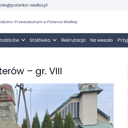
kole@polanka-wielka.pl
zkolno-Przedszkolnym w Polance Wielkiej
Rodziców
Stołówka
Rekrutacja
Na wesoło
Przy
rów – gr. VIII