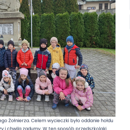
nego Żołnierza. Celem wycieczki było oddanie hołdu
zy i chwila zadumy. W ten sposób przedszkolaki