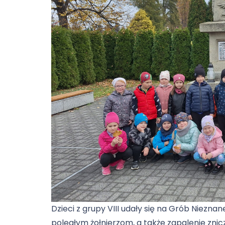
Dzieci z grupy VIII udały się na Grób Niezna
poległym żołnierzom, a także zapalenie znic