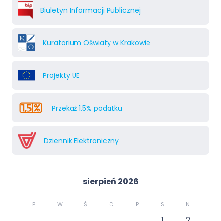
Biuletyn Informacji Publicznej
Kuratorium Oświaty w Krakowie
Projekty UE
Przekaż 1,5% podatku
Dziennik Elektroniczny
sierpień 2026
P
W
Ś
C
P
S
N
1
2