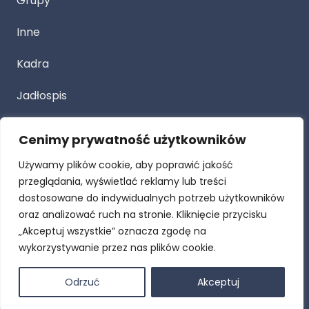
Grupy
Inne
Kadra
Jadłospis
Cenimy prywatność użytkowników
Przetarg
Używamy plików cookie, aby poprawić jakość
Dla Rodziców
przeglądania, wyświetlać reklamy lub treści
dostosowane do indywidualnych potrzeb użytkowników
Procedury
oraz analizować ruch na stronie. Kliknięcie przycisku
„Akceptuj wszystkie” oznacza zgodę na
RODO
wykorzystywanie przez nas plików cookie.
Deklaracja dostępności
Odrzuć
Akceptuj