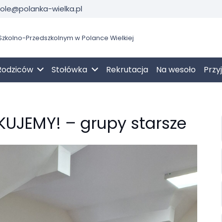
kole@polanka-wielka.pl
zkolno-Przedszkolnym w Polance Wielkiej
Rodziców
Stołówka
Rekrutacja
Na wesoło
Przy
KUJEMY! – grupy starsze