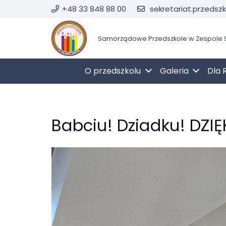
+48 33 848 88 00
sekretariat.przedsz
Samorządowe Przedszkole w Zespole S
O przedszkolu
Galeria
Dla 
Babciu! Dziadku! DZIĘ