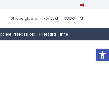
Strona główna
Kontakt
RODO
jaciele Przedszkola
Przetarg
Inne
Otwórz 