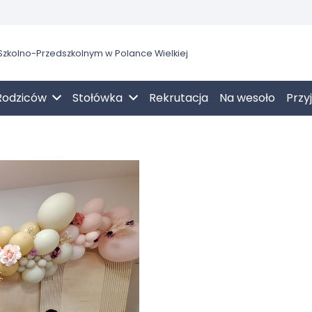
zkolno-Przedszkolnym w Polance Wielkiej
Rodziców
Stołówka
Rekrutacja
Na wesoło
Przy