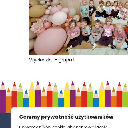
Wycieczka – grupa I
Cenimy prywatność użytkowników
Samorządowe Przedszkole w Zespole
Używamy plików cookie, aby poprawić jakość